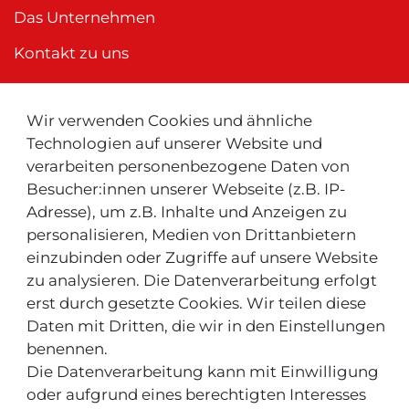
Das Unternehmen
Kontakt zu uns
Wir verwenden Cookies und ähnliche
Neu ! Für Kunden aus der Schweiz:
Technologien auf unserer Website und
verarbeiten personenbezogene Daten von
Besucher:innen unserer Webseite (z.B. IP-
Adresse), um z.B. Inhalte und Anzeigen zu
personalisieren, Medien von Drittanbietern
einzubinden oder Zugriffe auf unsere Website
zu analysieren. Die Datenverarbeitung erfolgt
INFOS & TIPPS
erst durch gesetzte Cookies. Wir teilen diese
Daten mit Dritten, die wir in den Einstellungen
Rücksendeservice/-Informationen
benennen.
Die Datenverarbeitung kann mit Einwilligung
Informationen "MeinEinkauf.ch"
oder aufgrund eines berechtigten Interesses