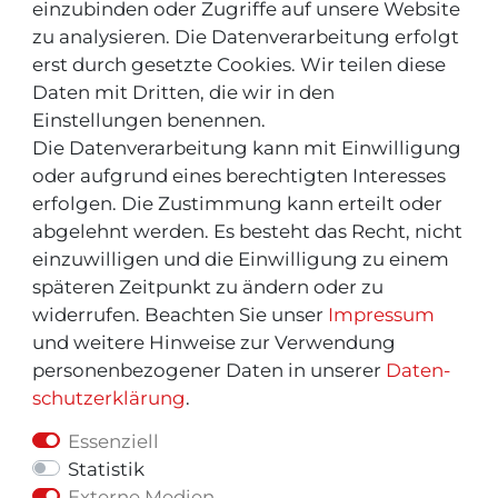
einzubinden oder Zugriffe auf unsere Website
Neu ! Für Kunden aus der Schweiz:
zu analysieren. Die Datenverarbeitung erfolgt
erst durch gesetzte Cookies. Wir teilen diese
Daten mit Dritten, die wir in den
Einstellungen benennen.
Die Datenverarbeitung kann mit Einwilligung
oder aufgrund eines berechtigten Interesses
erfolgen. Die Zustimmung kann erteilt oder
INFOS & TIPPS
abgelehnt werden. Es besteht das Recht, nicht
einzuwilligen und die Einwilligung zu einem
Rücksendeservice/-Informationen
späteren Zeitpunkt zu ändern oder zu
widerrufen. Beachten Sie unser
Impressum
Informationen "MeinEinkauf.ch"
und weitere Hinweise zur Verwendung
personenbezogener Daten in unserer
Daten­
schutz­erklärung
.
Essenziell
Statistik
Externe Medien