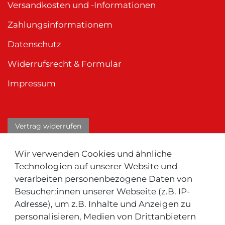
Versandkosten und -Informationen
Zahlungsinformationem
Datenschutz
Widerrufsrecht & Formular
Impressum
Vertrag widerrufen
ÜBER UNS
Wir verwenden Cookies und ähnliche
Technologien auf unserer Website und
Das Unternehmen
verarbeiten personenbezogene Daten von
Kontakt zu uns
Besucher:innen unserer Webseite (z.B. IP-
Adresse), um z.B. Inhalte und Anzeigen zu
personalisieren, Medien von Drittanbietern