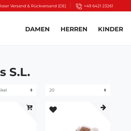
loser Versand & Rückversand (DE)
+49 6421 23261
DAMEN
HERREN
KINDER
 S.L.