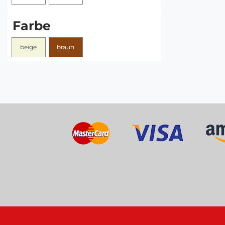
Farbe
beige
braun