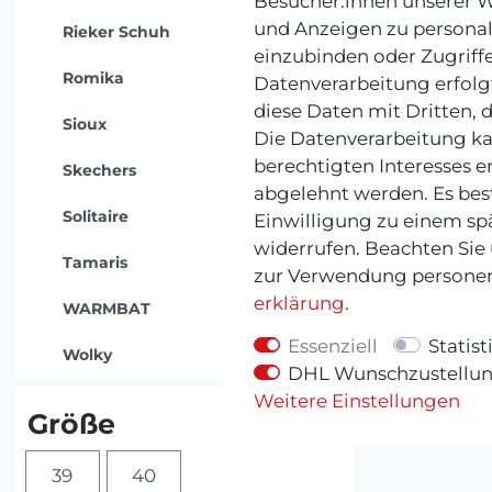
Besucher:innen unserer We
und Anzeigen zu personal
Rieker Schuh
einzubinden oder Zugriffe
Romika
Datenverarbeitung erfolgt
diese Daten mit Dritten, 
Sioux
Die Datenverarbeitung ka
berechtigten Interesses e
Skechers
abgelehnt werden. Es best
Solitaire
Einwilligung zu einem sp
widerrufen. Beachten Sie
Tamaris
zur Verwendung personen
erklärung
.
WARMBAT
Essenziell
Statist
Wolky
DHL Wunschzustellu
Weitere Einstellungen
Größe
39
40