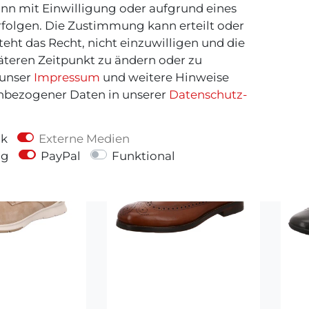
er kombi SILVER
Farbe:
grau kombi
nn mit Einwilligung oder aufgrund eines
TALLIC
rfolgen. Die Zustimmung kann erteilt oder
99,95 €
eht das Recht, nicht einzuwilligen und die
,95 €
äteren Zeitpunkt zu ändern oder zu
 unser
Impressum
und weitere Hinweise
bezogener Daten in unserer
Daten­schutz­
ik
Externe Medien
ng
PayPal
Funktional