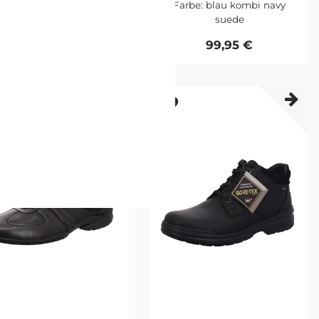
Farbe:
blau kombi
Farbe:
blau kombi navy
suede
99,95 €
99,95 €