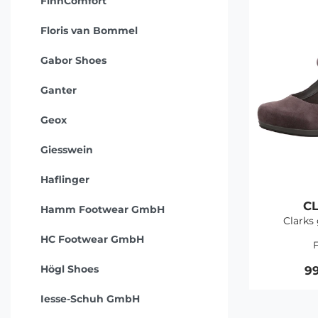
FinnComfort
Floris van Bommel
Gabor Shoes
Ganter
Geox
Giesswein
Haflinger
C
Hamm Footwear GmbH
Clarks
HC Footwear GmbH
F
Högl Shoes
99
Iesse-Schuh GmbH