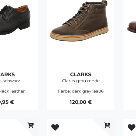
LARKS
CLARKS
s schwarz
Clarks grau mode
lack leather
Farbe:
dark grey lea06
9,95 €
120,00 €