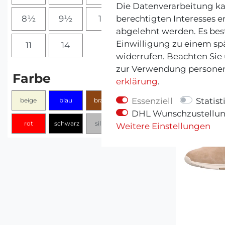
Farbe:
sib
Die Datenverarbeitung ka
ME
berechtigten Interesses e
8½
9½
10
10½
abgelehnt werden. Es best
99
Einwilligung zu einem sp
11
14
widerrufen. Beachten Sie
zur Verwendung personen
Farbe
erklärung
.
Essenziell
Statist
beige
blau
braun
grau
DHL Wunschzustellu
rot
schwarz
silber
Weitere Einstellungen