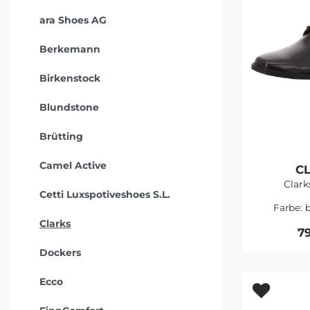
ara Shoes AG
Berkemann
Birkenstock
Blundstone
Brütting
Camel Active
C
Clark
Cetti Luxspotiveshoes S.L.
Farbe:
b
Clarks
7
Dockers
Ecco