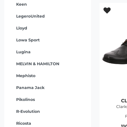
Keen
LegeroUnited
Lloyd
Lowa Sport
Lugina
MELVIN & HAMILTON
Mephisto
Panama Jack
Pikolinos
C
Clark
R-Evolution
F
Ricosta
11