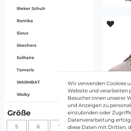
Rieker Schuh
Romika
Sioux
Skechers
Solitaire
Tamaris
WARMBAT
Wir verwenden Cookies un
Website und verarbeiten
Wolky
Besucher:innen unserer We
und Anzeigen zu personal
Größe
einzubinden oder Zugriffe
C
Datenverarbeitung erfolgt
Clar
5
6
7
8
diese Daten mit Dritten, 