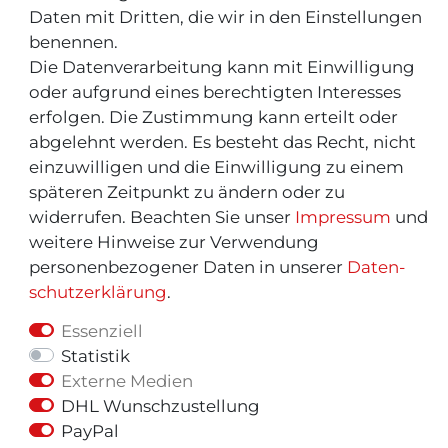
Daten mit Dritten, die wir in den Einstellungen
Rücksendeservice/-Informationen
benennen.
Die Datenverarbeitung kann mit Einwilligung
Informationen "MeinEinkauf.ch"
oder aufgrund eines berechtigten Interesses
erfolgen. Die Zustimmung kann erteilt oder
abgelehnt werden. Es besteht das Recht, nicht
einzuwilligen und die Einwilligung zu einem
späteren Zeitpunkt zu ändern oder zu
widerrufen. Beachten Sie unser
Impressum
und
weitere Hinweise zur Verwendung
personenbezogener Daten in unserer
Daten­
schutz­erklärung
.
Essenziell
Statistik
Externe Medien
© Copyright 2026 | Alle Rechte vorbehalten.
DHL Wunschzustellung
PayPal