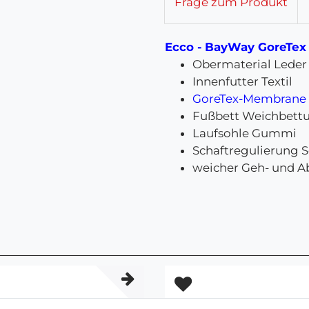
Frage zum Produkt
Ecco - BayWay GoreTex
Obermaterial Leder
Innenfutter Textil
GoreTex-Membrane f
Fußbett Weichbett
Laufsohle Gummi
Schaftregulierung 
weicher Geh- und A