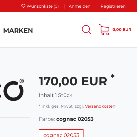
Wunschliste
(0)
Anmelden
Registrieren
MARKEN
0,00 EUR
*
170,00 EUR
Inhalt
1
Stück
* inkl. ges. MwSt. zzgl.
Versandkosten
Farbe:
cognac 02053
cognac 02053