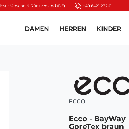
loser Versand & Rückversand (DE)
+49 6421 23261
DAMEN
HERREN
KINDER
ECCO
Ecco - BayWay
GoreTex braun