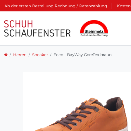
Ab der ersten Bestellung Rechnung / Ratenzahlung
Kosten
Herren
Sneaker
Ecco - BayWay GoreTex braun