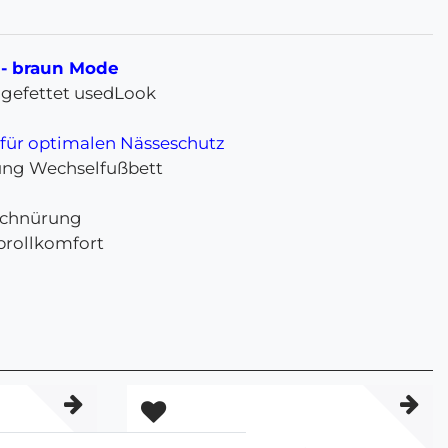
 - braun Mode
 gefettet usedLook
ür optimalen Nässeschutz
ung Wechselfußbett
Schnürung
brollkomfort