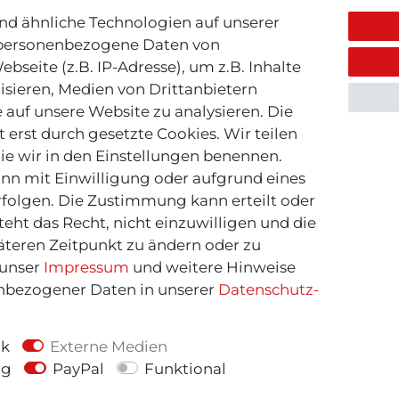
d ähnliche Technologien auf unserer
 personenbezogene Daten von
bseite (z.B. IP-Adresse), um z.B. Inhalte
isieren, Medien von Drittanbietern
 auf unsere Website zu analysieren. Die
 erst durch gesetzte Cookies. Wir teilen
die wir in den Einstellungen benennen.
nn mit Einwilligung oder aufgrund eines
rfolgen. Die Zustimmung kann erteilt oder
eht das Recht, nicht einzuwilligen und die
äteren Zeitpunkt zu ändern oder zu
 unser
Impressum
und weitere Hinweise
bezogener Daten in unserer
Daten­schutz­
penhagen Shoes
Copenhagen Sh
agenShoes - Bootie -
CopenhagenShoes - L
ik
Externe Medien
braun
Bootie City - sch
ng
PayPal
Funktional
150,00 €
200,00 €