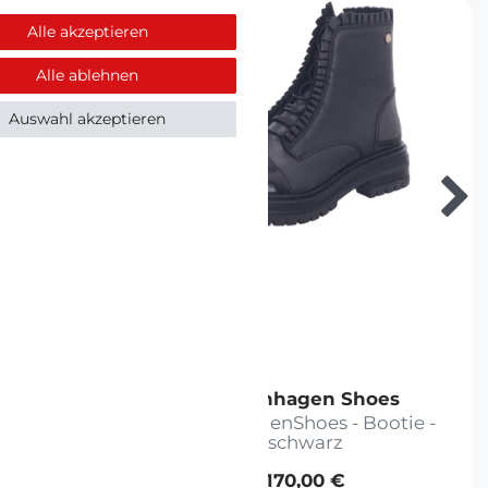
Alle akzeptieren
Alle ablehnen
Auswahl akzeptieren
oes
Copenhagen Shoes
angschaft
CopenhagenShoes - Bootie -
warz
schwarz
170,00 €