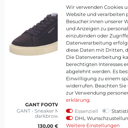
Wir verwenden Cookies un
Website und verarbeiten
Besucher:innen unserer We
und Anzeigen zu personal
einzubinden oder Zugriffe
Datenverarbeitung erfolgt
diese Daten mit Dritten, 
Die Datenverarbeitung ka
berechtigten Interesses e
abgelehnt werden. Es best
Einwilligung zu einem sp
widerrufen. Beachten Sie
zur Verwendung personen
erklärung
.
GANT FOOTWEAR
Co
GANT - Sneaker McJulien -
Copenh
Essenziell
Statist
darkbrown
DHL Wunschzustellu
Weitere Einstellungen
130,00 €