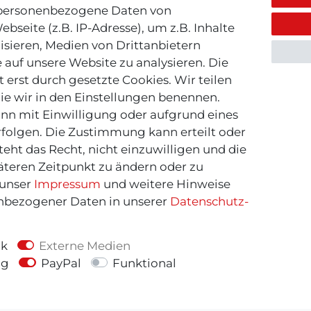
 personenbezogene Daten von
bseite (z.B. IP-Adresse), um z.B. Inhalte
isieren, Medien von Drittanbietern
 auf unsere Website zu analysieren. Die
 erst durch gesetzte Cookies. Wir teilen
die wir in den Einstellungen benennen.
nn mit Einwilligung oder aufgrund eines
rfolgen. Die Zustimmung kann erteilt oder
eht das Recht, nicht einzuwilligen und die
äteren Zeitpunkt zu ändern oder zu
 unser
Impressum
und weitere Hinweise
bezogener Daten in unserer
Daten­schutz­
ANT FOOTWEAR
ECCO
 Sneaker CUZMANI -
ECCO - Sneaker Sport
ik
Externe Medien
granite Gray
XP - Falcon
ng
PayPal
Funktional
140,00 €
160,00 €