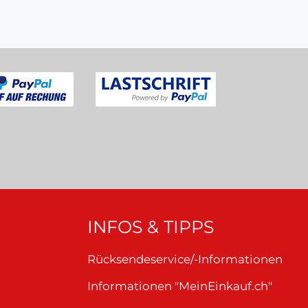
INFOS & TIPPS
Rücksendeservice/-Informationen
Informationen "MeinEinkauf.ch"