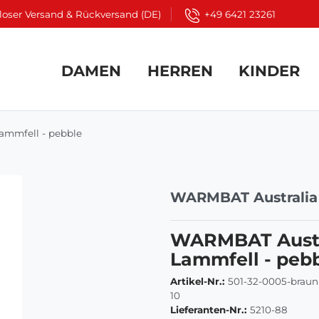
loser Versand & Rückversand (DE)
+49 6421 23261
DAMEN
HERREN
KINDER
ammfell - pebble
WARMBAT Australia
WARMBAT Austr
Lammfell - peb
Artikel-Nr.:
501-32-0005-brau
10
Lieferanten-Nr.:
5210-88