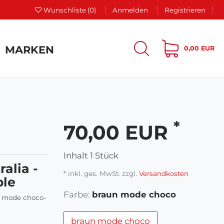
Wunschliste
(0)
Anmelden
Registrieren
MARKEN
0,00 EUR
*
70,00 EUR
Inhalt
1
Stück
alia -
* inkl. ges. MwSt. zzgl.
Versandkosten
ble
Farbe:
braun mode choco
n mode choco-
braun mode choco