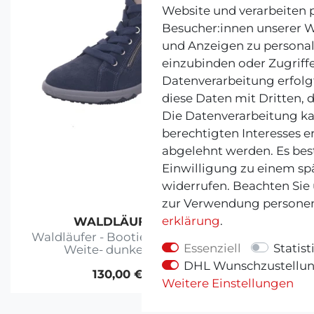
Website und verarbeiten
Besucher:innen unserer We
und Anzeigen zu personal
einzubinden oder Zugriffe
Datenverarbeitung erfolgt
diese Daten mit Dritten, 
Die Datenverarbeitung ka
berechtigten Interesses e
abgelehnt werden. Es best
Einwilligung zu einem sp
widerrufen. Beachten Sie
zur Verwendung personen
erklärung
.
WALDLÄUFER
G
Waldläufer - Bootie Teresa H-
GANT -
Essenziell
Statist
Weite- dunkelblau
DHL Wunschzustellu
130,00 €
Weitere Einstellungen