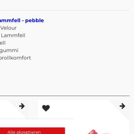
ammfell - pebble
 Velour
s Lammfell
ll
llgummi
brollkomfort
Alle akzeptieren