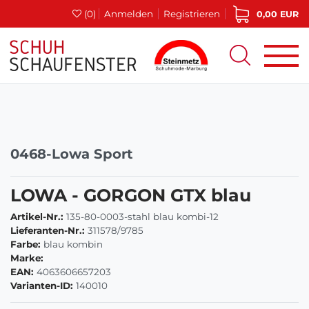
(0)
Anmelden
Registrieren
0,00 EUR
0468-Lowa Sport
LOWA - GORGON GTX blau
Artikel-Nr.:
135-80-0003-stahl blau kombi-12
Lieferanten-Nr.:
311578/9785
Farbe:
blau kombin
Marke:
EAN:
4063606657203
Varianten-ID:
140010