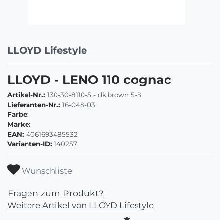
LLOYD Lifestyle
LLOYD - LENO 110 cognac
Artikel-Nr.:
130-30-8110-5 - dk.brown 5-8
Lieferanten-Nr.:
16-048-03
Farbe:
Marke:
EAN:
4061693485532
Varianten-ID:
140257
Wunschliste
Fragen zum Produkt?
Weitere Artikel von LLOYD Lifestyle