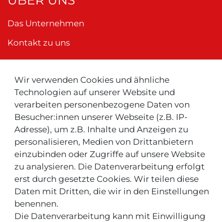
ÜBER UNS
Das Unternehmen
Kontakt zu uns
Wir verwenden Cookies und ähnliche
Neu ! Für Kunden aus der Schweiz:
Technologien auf unserer Website und
verarbeiten personenbezogene Daten von
Besucher:innen unserer Webseite (z.B. IP-
Adresse), um z.B. Inhalte und Anzeigen zu
personalisieren, Medien von Drittanbietern
einzubinden oder Zugriffe auf unsere Website
zu analysieren. Die Datenverarbeitung erfolgt
INFOS & TIPPS
erst durch gesetzte Cookies. Wir teilen diese
Daten mit Dritten, die wir in den Einstellungen
Rücksendeservice/-Informationen
benennen.
Die Datenverarbeitung kann mit Einwilligung
Informationen "MeinEinkauf.ch"