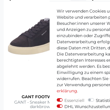
Wir verwenden Cookies un
Website und verarbeiten
Besucher:innen unserer We
und Anzeigen zu personal
einzubinden oder Zugriffe
Datenverarbeitung erfolgt
diese Daten mit Dritten, 
Die Datenverarbeitung ka
berechtigten Interesses e
abgelehnt werden. Es best
Einwilligung zu einem sp
widerrufen. Beachten Sie
zur Verwendung personen
erklärung
.
GANT FOOTWEAR
Co
Essenziell
Statist
GANT - Sneaker McJulien -
Copenh
DHL Wunschzustellu
darkbrown