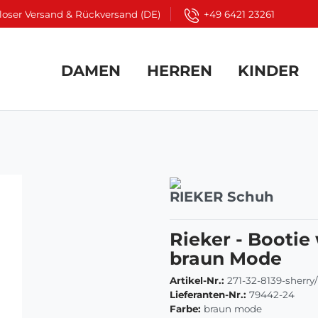
loser Versand & Rückversand (DE)
+49 6421 23261
DAMEN
HERREN
KINDER
RIEKER Schuh
Rieker - Booti
braun Mode
Artikel-Nr.:
271-32-8139-sherry
Lieferanten-Nr.:
79442-24
Farbe:
braun mode