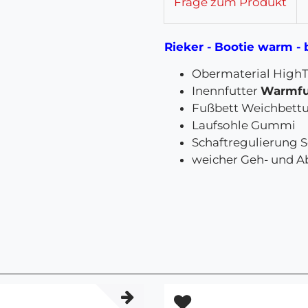
Frage zum Produkt
Rieker - Bootie warm -
Obermaterial High
Inennfutter
Warmfu
Fußbett Weichbett
Laufsohle Gummi
Schaftregulierung 
weicher Geh- und A