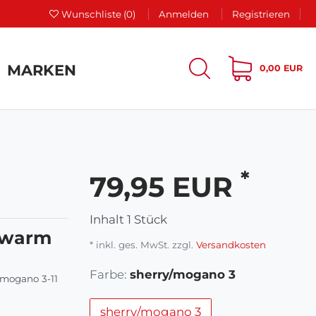
Wunschliste
(0)
Anmelden
Registrieren
MARKEN
0,00 EUR
*
79,95 EUR
Inhalt
1
Stück
e warm
* inkl. ges. MwSt. zzgl.
Versandkosten
Farbe:
sherry/mogano 3
/mogano 3-11
sherry/mogano 3