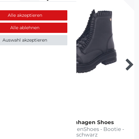
Alle akzeptieren
Alle ablehnen
Auswahl akzeptieren
oes
Copenhagen Shoes
angschaft
CopenhagenShoes - Bootie -
warz
schwarz