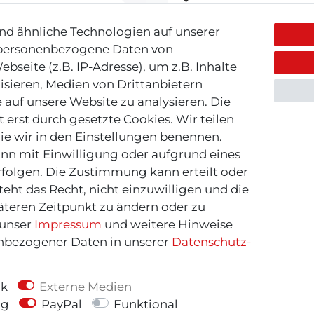
d ähnliche Technologien auf unserer
 personenbezogene Daten von
bseite (z.B. IP-Adresse), um z.B. Inhalte
isieren, Medien von Drittanbietern
 auf unsere Website zu analysieren. Die
 erst durch gesetzte Cookies. Wir teilen
die wir in den Einstellungen benennen.
nn mit Einwilligung oder aufgrund eines
rfolgen. Die Zustimmung kann erteilt oder
eht das Recht, nicht einzuwilligen und die
äteren Zeitpunkt zu ändern oder zu
 unser
Impressum
und weitere Hinweise
bezogener Daten in unserer
Daten­schutz­
penhagen Shoes
Copenhagen Sh
ik
Externe Medien
agenShoes - Bootie -
CopenhagenShoes - L
ng
PayPal
Funktional
braun
Bootie City - sch