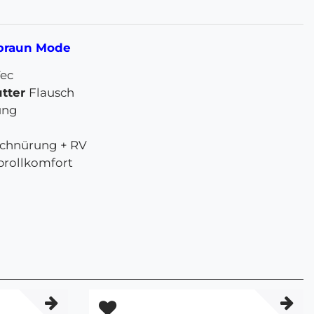
 braun Mode
Tec
tter
Flausch
ung
Schnürung + RV
brollkomfort