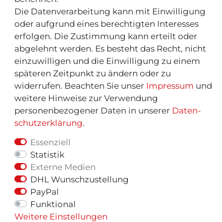
Die Datenverarbeitung kann mit Einwilligung
Informationen "MeinEinkauf.ch"
oder aufgrund eines berechtigten Interesses
erfolgen. Die Zustimmung kann erteilt oder
abgelehnt werden. Es besteht das Recht, nicht
einzuwilligen und die Einwilligung zu einem
späteren Zeitpunkt zu ändern oder zu
widerrufen. Beachten Sie unser
Impressum
und
weitere Hinweise zur Verwendung
personenbezogener Daten in unserer
Daten­
schutz­erklärung
.
Essenziell
Statistik
Externe Medien
© Copyright 2026 | Alle Rechte vorbehalten.
DHL Wunschzustellung
PayPal
Funktional
Weitere Einstellungen