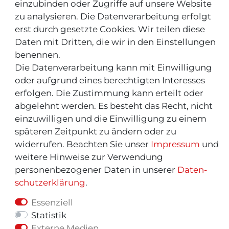
einzubinden oder Zugriffe auf unsere Website
INFOS & TIPPS
zu analysieren. Die Datenverarbeitung erfolgt
erst durch gesetzte Cookies. Wir teilen diese
Rücksendeservice/-Informationen
Daten mit Dritten, die wir in den Einstellungen
benennen.
Informationen "MeinEinkauf.ch"
Die Datenverarbeitung kann mit Einwilligung
oder aufgrund eines berechtigten Interesses
erfolgen. Die Zustimmung kann erteilt oder
abgelehnt werden. Es besteht das Recht, nicht
einzuwilligen und die Einwilligung zu einem
späteren Zeitpunkt zu ändern oder zu
widerrufen. Beachten Sie unser
Impressum
und
weitere Hinweise zur Verwendung
personenbezogener Daten in unserer
Daten­
schutz­erklärung
.
Essenziell
Statistik
© Copyright 2026 | Alle Rechte vorbehalten.
Externe Medien