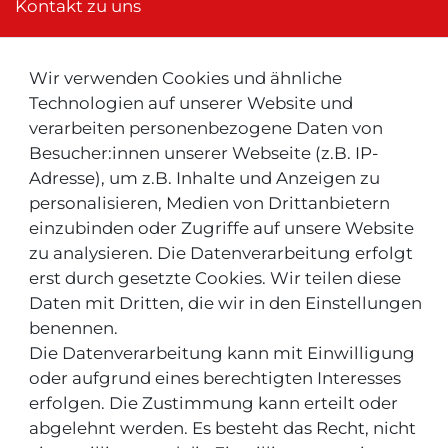
Kontakt zu uns
Wir verwenden Cookies und ähnliche
Neu ! Für Kunden aus der Schweiz:
Technologien auf unserer Website und
verarbeiten personenbezogene Daten von
Besucher:innen unserer Webseite (z.B. IP-
Adresse), um z.B. Inhalte und Anzeigen zu
personalisieren, Medien von Drittanbietern
einzubinden oder Zugriffe auf unsere Website
zu analysieren. Die Datenverarbeitung erfolgt
INFOS & TIPPS
erst durch gesetzte Cookies. Wir teilen diese
Daten mit Dritten, die wir in den Einstellungen
Rücksendeservice/-Informationen
benennen.
Die Datenverarbeitung kann mit Einwilligung
Informationen "MeinEinkauf.ch"
oder aufgrund eines berechtigten Interesses
erfolgen. Die Zustimmung kann erteilt oder
abgelehnt werden. Es besteht das Recht, nicht