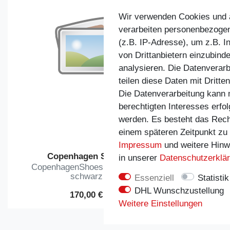
Wir verwenden Cookies und ä
verarbeiten personenbezoge
(z.B. IP-Adresse), um z.B. I
von Drittanbietern einzubind
analysieren. Die Datenverarb
teilen diese Daten mit Dritte
Die Datenverarbeitung kann m
berechtigten Interesses erfo
werden. Es besteht das Recht,
einem späteren Zeitpunkt zu
Impressum
und weitere Hinw
Copenhagen Shoes
Co
in unserer
Daten­schutz­erklä
CopenhagenShoes - Bootie -
Copenhag
schwarz
Essenziell
Statistik
DHL Wunschzustellung
170,00 €
Weitere Einstellungen