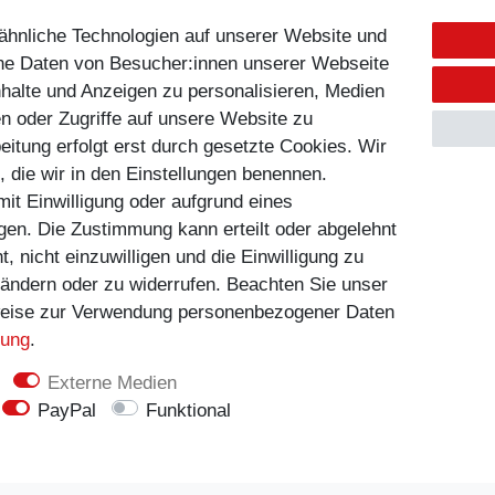
hnliche Technologien auf unserer Website und
ne Daten von Besucher:innen unserer Webseite
nhalte und Anzeigen zu personalisieren, Medien
en oder Zugriffe auf unsere Website zu
eitung erfolgt erst durch gesetzte Cookies. Wir
n, die wir in den Einstellungen benennen.
it Einwilligung oder aufgrund eines
lgen. Die Zustimmung kann erteilt oder abgelehnt
 nicht einzuwilligen und die Einwilligung zu
 ändern oder zu widerrufen. Beachten Sie unser
eise zur Verwendung personenbezogener Daten
penhagen Shoes
Copenhagen Sh
rung
.
enShoes - Bootie City -
CopenhagenShoes - Sn
schwarz
darkbrown
Externe Medien
PayPal
Funktional
130,00 €
130,00 €