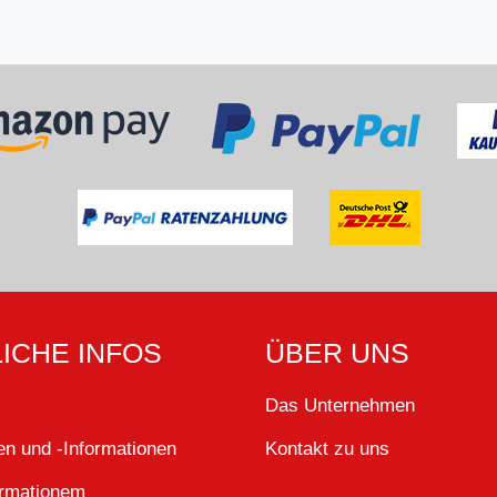
ICHE INFOS
ÜBER UNS
Das Unternehmen
n und -Informationen
Kontakt zu uns
ormationem