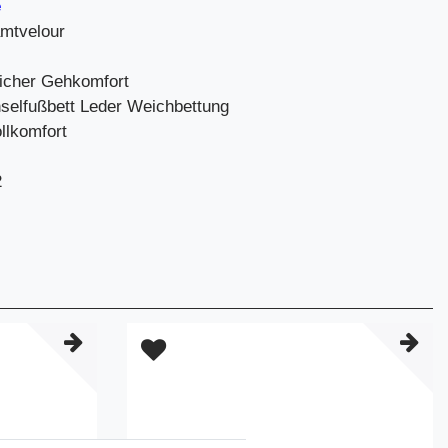
e
amtvelour
icher Gehkomfort
elfußbett Leder Weichbettung
llkomfort
2