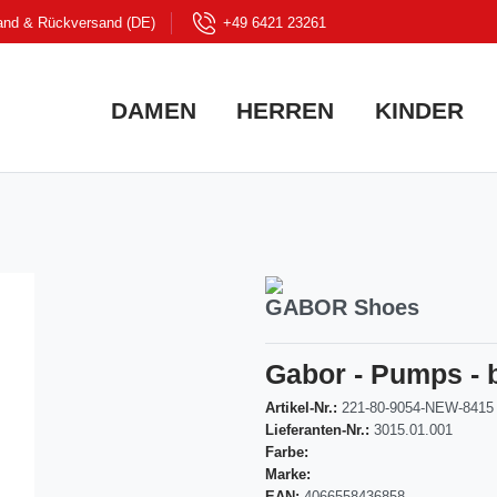
and & Rückversand (DE)
+49 6421 23261
DAMEN
HERREN
KINDER
GABOR Shoes
Gabor - Pumps - 
Artikel-Nr.:
221-80-9054-NEW-8415
Lieferanten-Nr.:
3015.01.001
Farbe:
Marke:
EAN:
4066558436858