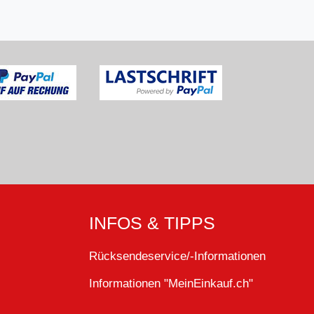
INFOS & TIPPS
Rücksendeservice/-Informationen
Informationen "MeinEinkauf.ch"