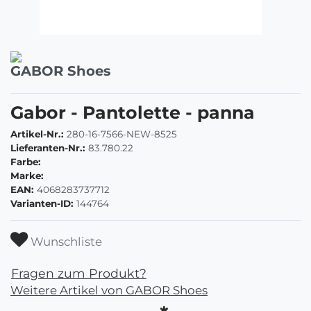
GABOR Shoes
Gabor - Pantolette - panna
Artikel-Nr.:
280-16-7566-NEW-8525
Lieferanten-Nr.:
83.780.22
Farbe:
Marke:
EAN:
4068283737712
Varianten-ID:
144764
Wunschliste
Fragen zum Produkt?
Weitere Artikel von GABOR Shoes