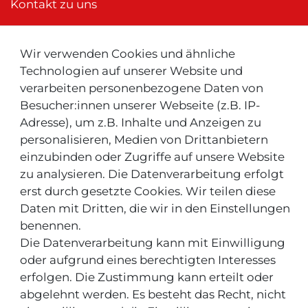
Kontakt zu uns
Wir verwenden Cookies und ähnliche
Neu ! Für Kunden aus der Schweiz:
Technologien auf unserer Website und
verarbeiten personenbezogene Daten von
Besucher:innen unserer Webseite (z.B. IP-
Adresse), um z.B. Inhalte und Anzeigen zu
personalisieren, Medien von Drittanbietern
einzubinden oder Zugriffe auf unsere Website
zu analysieren. Die Datenverarbeitung erfolgt
INFOS & TIPPS
erst durch gesetzte Cookies. Wir teilen diese
Daten mit Dritten, die wir in den Einstellungen
Rücksendeservice/-Informationen
benennen.
Die Datenverarbeitung kann mit Einwilligung
Informationen "MeinEinkauf.ch"
oder aufgrund eines berechtigten Interesses
erfolgen. Die Zustimmung kann erteilt oder
abgelehnt werden. Es besteht das Recht, nicht