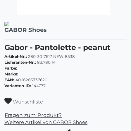
GABOR Shoes
Gabor - Pantolette - peanut
Artikel-Nr.:
280-30-7617-NEW-8538
Lieferanten-Nr.:
83.780.14
Farbe:
Marke:
EAN:
4068283737620
Varianten-ID:
144777
Wunschliste
Fragen zum Produkt?
Weitere Artikel von GABOR Shoes