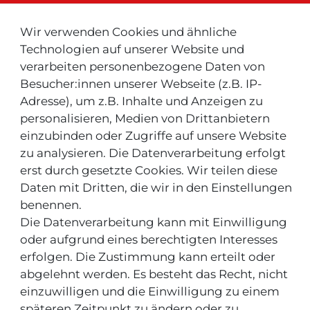
Wir verwenden Cookies und ähnliche
Neu ! Für Kunden aus der Schweiz:
Technologien auf unserer Website und
verarbeiten personenbezogene Daten von
Besucher:innen unserer Webseite (z.B. IP-
Adresse), um z.B. Inhalte und Anzeigen zu
personalisieren, Medien von Drittanbietern
einzubinden oder Zugriffe auf unsere Website
zu analysieren. Die Datenverarbeitung erfolgt
INFOS & TIPPS
erst durch gesetzte Cookies. Wir teilen diese
Daten mit Dritten, die wir in den Einstellungen
Rücksendeservice/-Informationen
benennen.
Informationen "MeinEinkauf.ch"
Die Datenverarbeitung kann mit Einwilligung
oder aufgrund eines berechtigten Interesses
erfolgen. Die Zustimmung kann erteilt oder
abgelehnt werden. Es besteht das Recht, nicht
einzuwilligen und die Einwilligung zu einem
späteren Zeitpunkt zu ändern oder zu