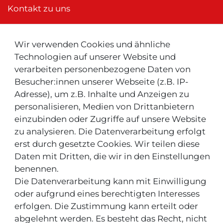
Kontakt zu uns
Wir verwenden Cookies und ähnliche
Neu ! Für Kunden aus der Schweiz:
Technologien auf unserer Website und
verarbeiten personenbezogene Daten von
Besucher:innen unserer Webseite (z.B. IP-
Adresse), um z.B. Inhalte und Anzeigen zu
personalisieren, Medien von Drittanbietern
einzubinden oder Zugriffe auf unsere Website
zu analysieren. Die Datenverarbeitung erfolgt
INFOS & TIPPS
erst durch gesetzte Cookies. Wir teilen diese
Daten mit Dritten, die wir in den Einstellungen
Rücksendeservice/-Informationen
benennen.
Die Datenverarbeitung kann mit Einwilligung
Informationen "MeinEinkauf.ch"
oder aufgrund eines berechtigten Interesses
erfolgen. Die Zustimmung kann erteilt oder
abgelehnt werden. Es besteht das Recht, nicht